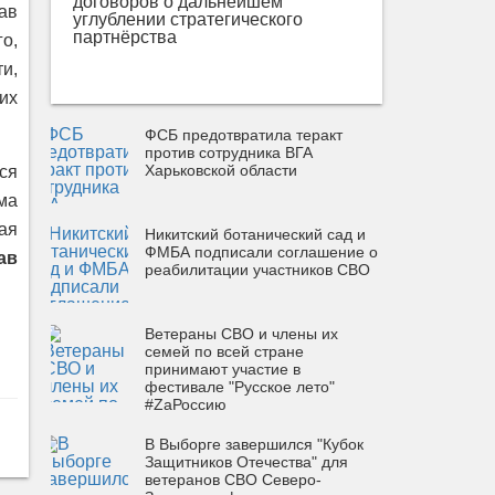
договоров о дальнейшем
ав
углублении стратегического
партнёрства
о,
и,
их
ФСБ предотвратила теракт
против сотрудника ВГА
Харьковской области
ся
ма
ая
Никитский ботанический сад и
ФМБА подписали соглашение о
ав
реабилитации участников СВО
Ветераны СВО и члены их
семей по всей стране
принимают участие в
фестивале "Русское лето"
#ZaРоссию
В Выборге завершился "Кубок
Защитников Отечества" для
ветеранов СВО Северо-