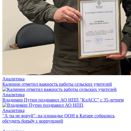
Аналитика
Калинин отметил важность работы сельских учителей
Аналитика
Владимир Путин поздравил АО НПП "КлАСС" с 35-летием
Аналитика
"А ты не воруй": на площадке ООН в Катаре собрались
обсудить борьбу с коррупцией