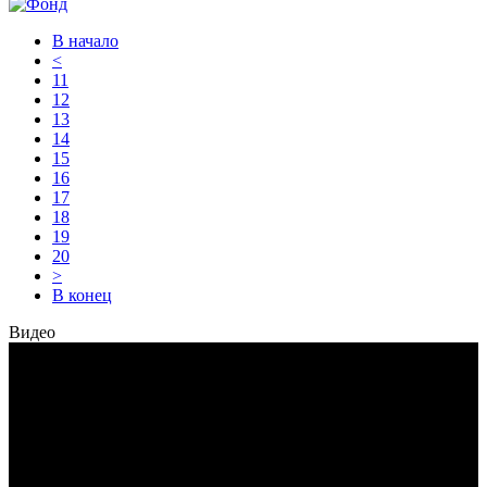
В начало
<
11
12
13
14
15
16
17
18
19
20
>
В конец
Видео