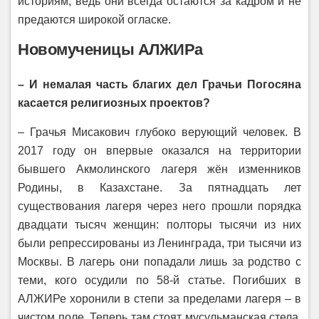
историям, ведь они всегда остаются за кадром и не
предаются широкой огласке.
Новомученицы АЛЖИРа
– И немалая часть благих дел Грачьи Погосяна
касается религиозных проектов?
– Грачья Мисакович глубоко верующий человек. В
2017 году он впервые оказался на территории
бывшего Акмолинского лагеря жён изменников
Родины, в Казахстане. За пятнадцать лет
существования лагеря через него прошли порядка
двадцати тысяч женщин: полторы тысячи из них
были репрессированы из Ленинграда, три тысячи из
Москвы. В лагерь они попадали лишь за родство с
теми, кого осудили по 58-й статье. Погибших в
АЛЖИРе хоронили в степи за пределами лагеря – в
чистом поле. Теперь там стоят мусульманская стела,